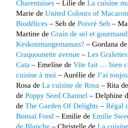
Charentaises
– Lilie de
La cuisine m
Marie de
United Colours of Macaron
Biodélices
– Seb de
Poivré Seb
– Ma
Martine de
Grain de sel et gourmand
Keskonmangemaman?
– Gordana d
Craquounette avenue
–
Les Gralettes
Cata
– Emeline de
Vite fait … bien c
cuisine à moi
– Aurélie de
J’ai toujo
Rosa de
La cuisine de Rosa
– Rita d
de
Poppy Seed Channel
– Delphine 
de
The Garden Of Delights
–
Régal 
Bonsaï Food
– Emilie de
Emilie Swe
de Blanche
– Christelle de
La cuisine