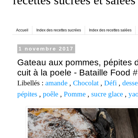
recettes sucrées et salées
Accueil
Index des recettes sucrées
Index des recettes salées
1 novembre 2017
Gateau aux pommes, pépites d
cuit à la poele - Bataille Food 
Libellés :
amande
,
Chocolat
,
Défi
,
desse
pépites
,
poêle
,
Pomme
,
sucre glace
,
yao