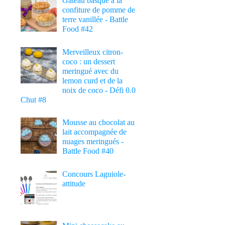
Gâteau basque à la
confiture de pomme de
terre vanillée - Battle
Food #42
Merveilleux citron-
coco : un dessert
meringué avec du
lemon curd et de la
noix de coco - Défi 0.0
Chut #8
Mousse au chocolat au
lait accompagnée de
nuages meringués -
Battle Food #40
Concours Laguiole-
attitude