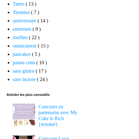
Tartes
( 13 )
Tiramisu
( 7 )
anniversaire
( 14 )
entremets
( 9 )
muffins
( 22 )
omnicuiseur
( 15 )
pancakes
( 5 )
panna cotta
( 10 )
sans gluten
( 17 )
sans lactose
( 24 )
Articles les plus consultés
Concours en
partenariat avec My
Cake Is Rich
{terminé}
Concours Love