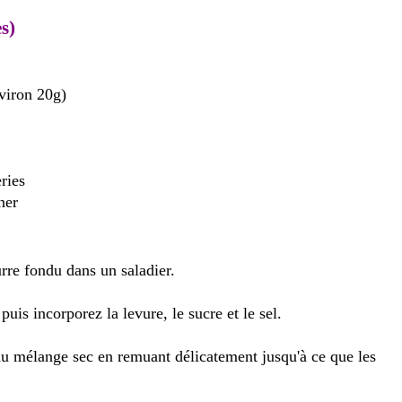
s)
nviron 20g)
eries
ner
urre fondu dans un saladier.
puis incorporez la levure, le sucre et le sel.
au mélange sec en remuant délicatement jusqu'à ce que les