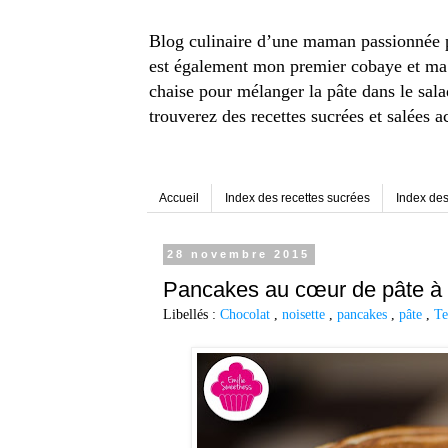
Blog culinaire d’une maman passionnée pou
est également mon premier cobaye et ma p
chaise pour mélanger la pâte dans le sal
trouverez des recettes sucrées et salées a
Accueil
Index des recettes sucrées
Index des
28 novembre 2015
Pancakes au cœur de pâte à t
Libellés :
Chocolat
,
noisette
,
pancakes
,
pâte
,
Te