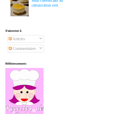
Mini cheesecake au
citron/citron vert
S’abonner à
Articles
Commentaires
Référencement: