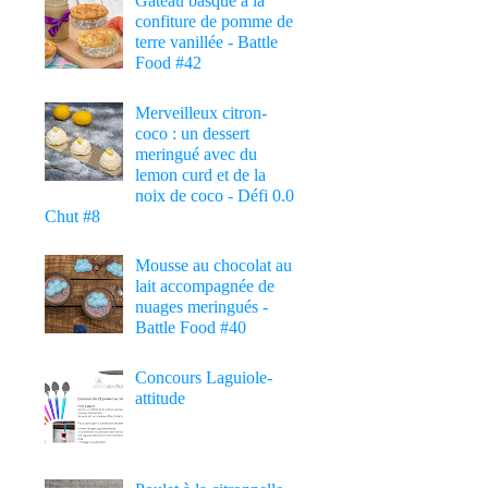
Gâteau basque à la
confiture de pomme de
terre vanillée - Battle
Food #42
Merveilleux citron-
coco : un dessert
meringué avec du
lemon curd et de la
noix de coco - Défi 0.0
Chut #8
Mousse au chocolat au
lait accompagnée de
nuages meringués -
Battle Food #40
Concours Laguiole-
attitude