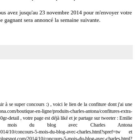
us avez jusqu'au 23 novembre 2014 pour m'envoyer votre
 le gagnant sera annoncé la semaine suivante.
ir à se super concours :) , voici le lien de la confiture dont j'ai une
a.com/boutique-en-ligne/produits-charles-antona/confitures-extra-
0gr-detail , votre page est déjà liké et je partage sur tweeter : Emilie
 5 mois du blog avec Charles Antona
m/2014/10/concours-5-mois-du-blog-avec-charles.html?spref=tw et
s.blogspot.com/2014/10/concours-5-mois-du-blog-avec-charles.html?