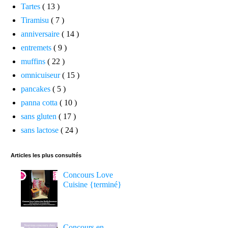
Tartes
( 13 )
Tiramisu
( 7 )
anniversaire
( 14 )
entremets
( 9 )
muffins
( 22 )
omnicuiseur
( 15 )
pancakes
( 5 )
panna cotta
( 10 )
sans gluten
( 17 )
sans lactose
( 24 )
Articles les plus consultés
Concours Love
Cuisine {terminé}
Concours en