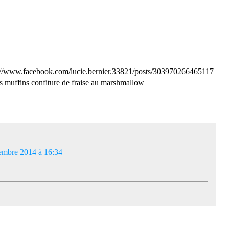
tps://www.facebook.com/lucie.bernier.33821/posts/303970266465117
 muffins confiture de fraise au marshmallow
embre 2014 à 16:34