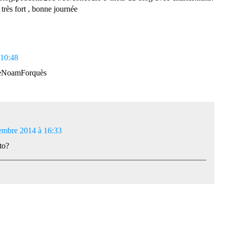
 très fort , bonne journée
 10:48
neNoamForquès
embre 2014 à 16:33
to?