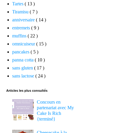
Tartes
( 13 )
Tiramisu
( 7 )
anniversaire
( 14 )
entremets
( 9 )
muffins
( 22 )
omnicuiseur
( 15 )
pancakes
( 5 )
panna cotta
( 10 )
sans gluten
( 17 )
sans lactose
( 24 )
Articles les plus consultés
Concours en
partenariat avec My
Cake Is Rich
{terminé}
Cheesecake à la