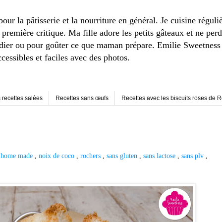
r la pâtisserie et la nourriture en général. Je cuisine réguli
remière critique. Ma fille adore les petits gâteaux et ne perd
adier ou pour goûter ce que maman prépare. Emilie Sweetness e
ccessibles et faciles avec des photos.
 recettes salées
Recettes sans œufs
Recettes avec les biscuits roses de 
,
home made
,
noix de coco
,
rochers
,
sans gluten
,
sans lactose
,
sans plv
,