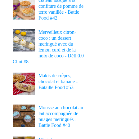
Gâteau basque à la
confiture de pomme de
terre vanillée - Battle
Food #42
Merveilleux citron-
coco : un dessert
meringué avec du
lemon curd et de la
noix de coco - Défi 0.0
Chut #8
Makis de crêpes,
chocolat et banane -
Bataille Food #53
Mousse au chocolat au
lait accompagnée de
nuages meringués -
Battle Food #40