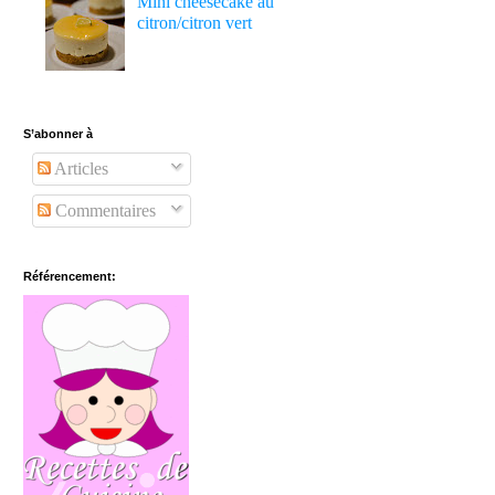
Mini cheesecake au
citron/citron vert
S’abonner à
Articles
Commentaires
Référencement: