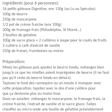
Ingrédients
(pour 6 personnes):
16 petits gâteaux Digestive, env 130g (ou Lu ou Spéculos)
100g de beurre
250g de mascarpone
1/2 pot de crème
fraîche (env 100g)
200g de fromage frais (
P
hiladelphia, St Moret…)
3 feuilles de gélatine
100g de sucre glace + 2 cuillères à soupe pour le coulis de fruits
2 cuillère à café d’extrait de vanille
250g de fraises, framboises ou mûres
Préparation
:
Mixez les gâteaux puis ajoutez le beurre fondu, mélangez bien
jusqu’à ce que les miettes soient imprégnées de beurre (il ne faut
pas qu’il reste du beurre fondu en dehors).
Tapissez le fond des ramequins ou un moule à manquer avec
cette préparation, tapotez avec le dos d’une cuillère pour
que ça devienne plus ou moins lisse.
Dans un saladier, mélangez le mascarpone, le fromage frais, la
crème fraîche, l’extrait de vanille et le sucre glace. Faites
chauffez au micro-onde une feuille de gélatine préalablement