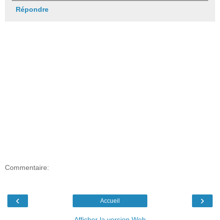
Répondre
Commentaire:
‹
›
Accueil
Afficher la version Web